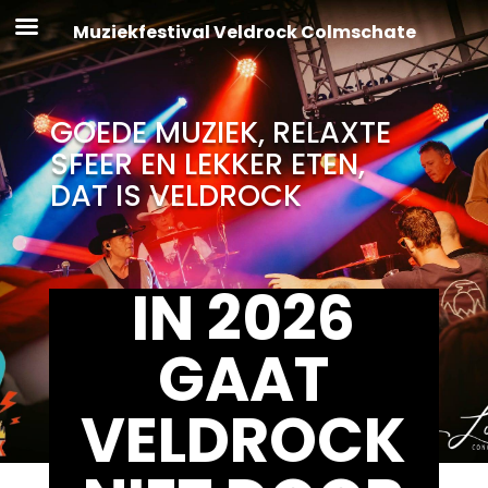
Muziekfestival Veldrock Colmschate
GOEDE MUZIEK, RELAXTE
SFEER EN LEKKER ETEN,
DAT IS VELDROCK
IN 2026
GAAT
VELDROCK