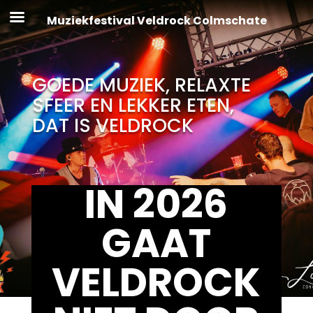
Muziekfestival Veldrock Colmschate
GOEDE MUZIEK, RELAXTE
SFEER EN LEKKER ETEN,
DAT IS VELDROCK
IN 2026
GAAT
VELDROCK