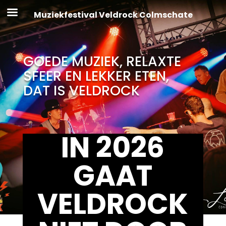
Muziekfestival Veldrock Colmschate
GOEDE MUZIEK, RELAXTE
SFEER EN LEKKER ETEN,
DAT IS VELDROCK
IN 2026
GAAT
VELDROCK