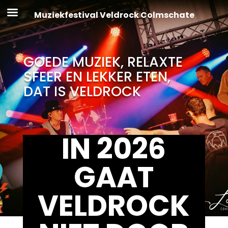
Muziekfestival Veldrock Colmschate
GOEDE MUZIEK, RELAXTE
SFEER EN LEKKER ETEN,
DAT IS VELDROCK
IN 2026
GAAT
VELDROCK