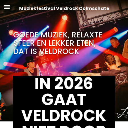
Muziekfestival Veldrock Colmschate
GOEDE MUZIEK, RELAXTE
SFEER EN LEKKER ETEN,
DAT IS VELDROCK
IN 2026
GAAT
VELDROCK