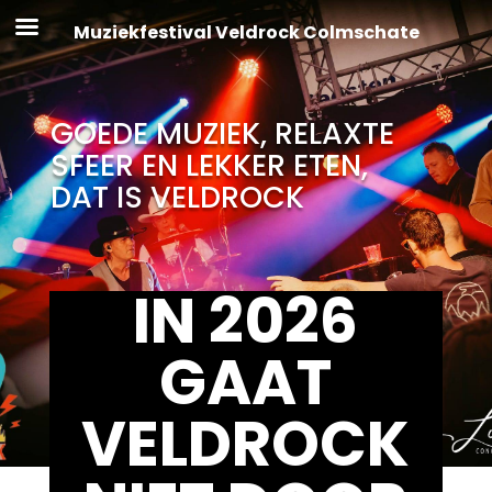
Muziekfestival Veldrock Colmschate
GOEDE MUZIEK, RELAXTE
SFEER EN LEKKER ETEN,
DAT IS VELDROCK
IN 2026
GAAT
VELDROCK